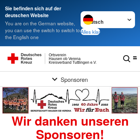
Sie befinden sich auf der
Sprache wechseln zu
deutschen Website
You are on the German website,
you can use the switch to switch to
Alles klar
the English one
Ortsverein
Hausen ob Verena
Kreisverband Tuttlingen e.V.
Sponsoren
Wir danken unseren
Sponsoren!