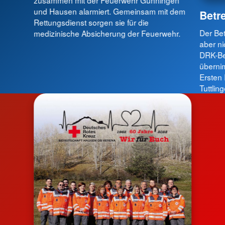
zusammen mit der Feuerwehr Gunningen
und Hausen alarmiert. Gemeinsam mit dem
Betr
Rettungsdienst sorgen sie für die
Der Bet
medizinische Absicherung der Feuerwehr.
aber ni
DRK-Be
übernim
Ersten 
Tuttlin