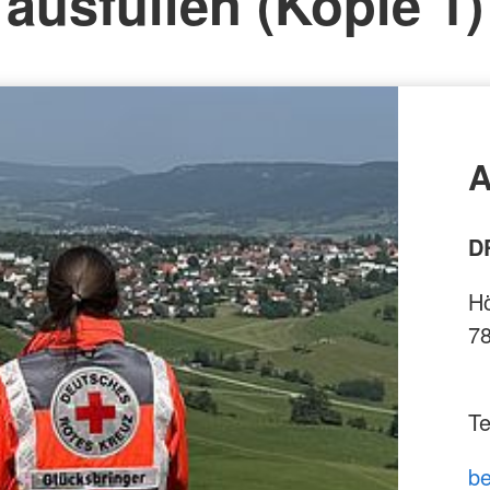
ausfüllen (Kopie 1)
A
D
Hö
7
Te
be