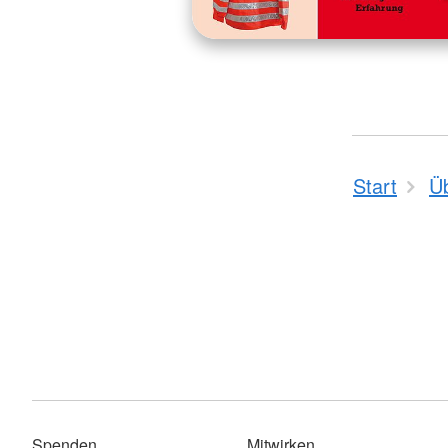
Start
Ü
Spenden
Mitwirken