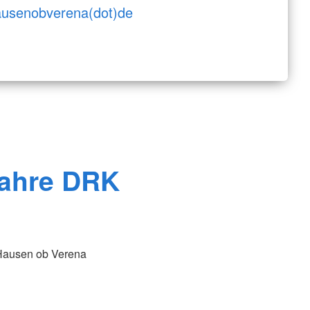
ausenobverena(dot)de
Jahre DRK
 Hausen ob Verena