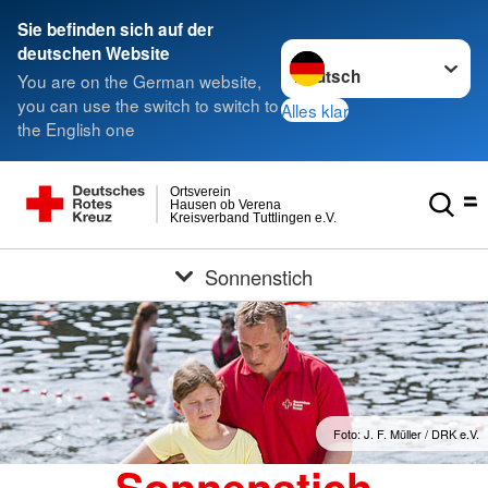
Sie befinden sich auf der
Sprache wechseln zu
deutschen Website
You are on the German website,
you can use the switch to switch to
Alles klar
the English one
Ortsverein
Hausen ob Verena
Kreisverband Tuttlingen e.V.
Sonnenstich
Foto: J. F. Müller / DRK e.V.
Sonnenstich